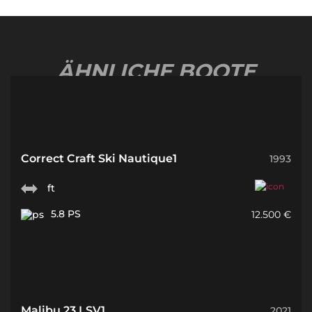
ÄHNLICHE BOOTE
Correct Craft Ski Nautique1
1993
ft
5.8 PS
12.500 €
Malibu 23 LSV1
2021