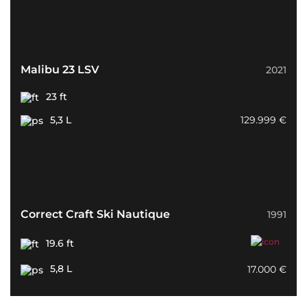
Malibu 23 LSV
2021
23 ft
5,3 L
129.999 €
Correct Craft Ski Nautique
1991
19.6 ft
5,8 L
17.000 €