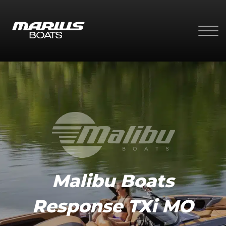
Malibu Boats
Response TXi MO